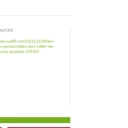
urces
www.rue89.com/2011/11/08/les-
-personnelles-dun-millier-de-
-ump-piratees-226342