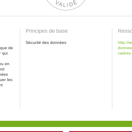
Principes de base
Resso
Sécurité des données
http://
ique de
donnees
r qui
cadres
ou en
est
nnées
luer les
nt