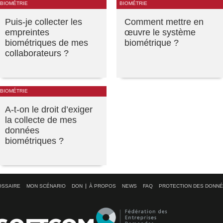
BIOMÉTRIE
BIOMÉTRIE
Puis-je collecter les
Comment mettre en
empreintes
œuvre le système
biométriques de mes
biométrique ?
collaborateurs ?
BIOMÉTRIE
A-t-on le droit d’exiger
la collecte de mes
données
biométriques ?
OSSAIRE
MON SCÉNARIO
DON
À PROPOS
NEWS
FAQ
PROTECTION DES DONN