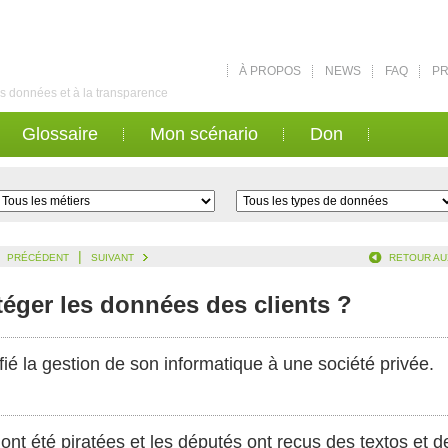
À PROPOS
NEWS
FAQ
PR
des données et à la transparence
Glossaire
Mon scénario
Don
|
PRÉCÉDENT
SUIVANT
RETOUR AU
éger les données des clients ?
nfié la gestion de son informatique à une société privée.
t été piratées et les députés ont reçus des textos et des