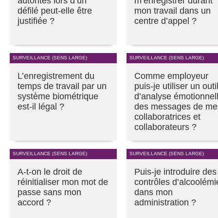
autorités lors d’un
m’enregistrer durant
défilé peut-elle être
mon travail dans un
justifiée ?
centre d’appel ?
SURVEILLANCE (SENS LARGE)
SURVEILLANCE (SENS LARGE)
L’enregistrement du
Comme employeur
temps de travail par un
puis-je utiliser un outi
système biométrique
d’analyse émotionnel
est-il légal ?
des messages de me
collaboratrices et
collaborateurs ?
SURVEILLANCE (SENS LARGE)
SURVEILLANCE (SENS LARGE)
A-t-on le droit de
Puis-je introduire des
réinitialiser mon mot de
contrôles d’alcoolémi
passe sans mon
dans mon
accord ?
administration ?