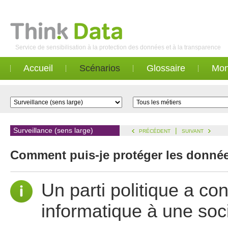
Service de sensibilisation à la protection des données et à la transparence
Accueil
Scénarios
Glossaire
Mon
Surveillance (sens large)
|
PRÉCÉDENT
SUIVANT
Comment puis-je protéger les donnée
Un parti politique a con
informatique à une soci