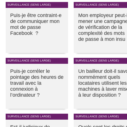
SURVEILLANCE (SENS LARGE)
SURVEILLANCE (SENS LARGE)
Puis-je être contraint-e
Mon employeur peut-i
de communiquer mon
mener une campagn
mot de passe
de vérification de la
Facebook ?
complexité des mots
de passe à mon insu
SURVEILLANCE (SENS LARGE)
SURVEILLANCE (SENS LARGE)
Puis-je corréler le
Un bailleur doit-il sav
pointage des heures de
nommément quels
travail avec la
locataires utilisent les
connexion à
machines à laver mis
l’ordinateur ?
à leur disposition ?
SURVEILLANCE (SENS LARGE)
SURVEILLANCE (SENS LARGE)
Est-il judicieux de
Quels sont les droits