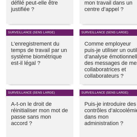
défilé peut-elle être
mon travail dans un
justifiée ?
centre d’appel ?
SURVEILLANCE (SENS LARGE)
SURVEILLANCE (SENS LARGE)
L’enregistrement du
Comme employeur
temps de travail par un
puis-je utiliser un outi
système biométrique
d’analyse émotionnel
est-il légal ?
des messages de me
collaboratrices et
collaborateurs ?
SURVEILLANCE (SENS LARGE)
SURVEILLANCE (SENS LARGE)
A-t-on le droit de
Puis-je introduire des
réinitialiser mon mot de
contrôles d’alcoolémi
passe sans mon
dans mon
accord ?
administration ?