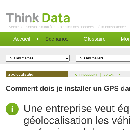
Service de sensibilisation à la protection des données et à la transparence
Accueil
Scénarios
Glossaire
Mon
Géolocalisation
|
PRÉCÉDENT
SUIVANT
Comment dois-je installer un GPS dan
Une entreprise veut éq
géolocalisation les véh