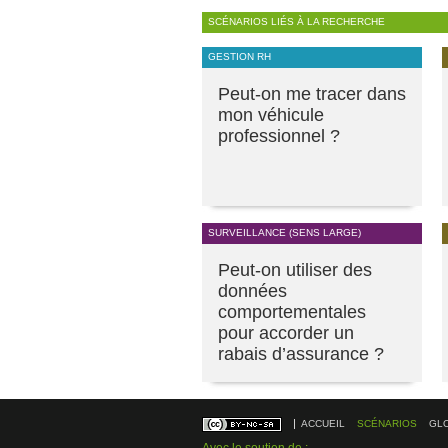
SCÉNARIOS LIÉS À LA RECHERCHE
GESTION RH
Peut-on me tracer dans
mon véhicule
professionnel ?
SURVEILLANCE (SENS LARGE)
Peut-on utiliser des
données
comportementales
pour accorder un
rabais d’assurance ?
ACCUEIL
SCÉNARIOS
GL
Avec le soutien de :