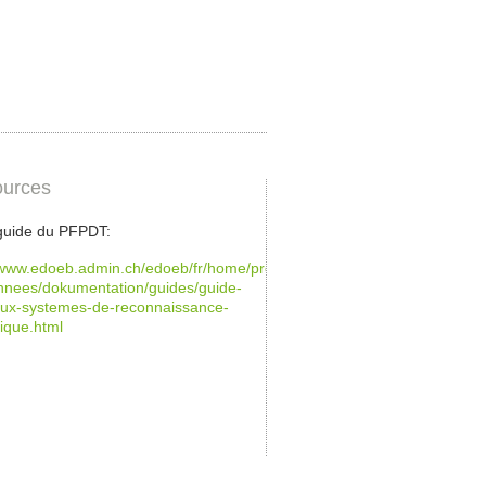
urces
 guide du PFPDT:
/www.edoeb.admin.ch/edoeb/fr/home/protection-
nnees/dokumentation/guides/guide-
-aux-systemes-de-reconnaissance-
ique.html