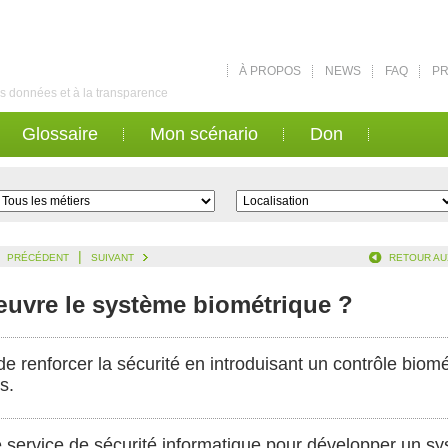
À PROPOS
NEWS
FAQ
PR
des données et à la transparence
Glossaire
Mon scénario
Don
|
PRÉCÉDENT
SUIVANT
RETOUR AU
uvre le système biométrique ?
e renforcer la sécurité en introduisant un contrôle biom
s.
 service de sécurité informatique pour développer un sys