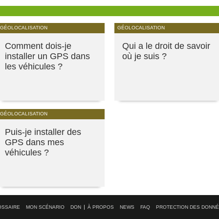
GÉOLOCALISATION
GÉOLOCALISATION
Comment dois-je
Qui a le droit de savoir
installer un GPS dans
où je suis ?
les véhicules ?
GÉOLOCALISATION
Puis-je installer des
GPS dans mes
véhicules ?
OSSAIRE
MON SCÉNARIO
DON
À PROPOS
NEWS
FAQ
PROTECTION DES DONN