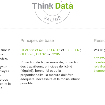
Principes de base
Resso
esure la
LIPAD 38 et 42
;
LPD 4
;
12
et
13
;
LTr 6
;
Voir le
ins
OLT3 26
;
CO 328
et
328
b
https:/
oisie.
Protection de la personnalité, protection
des-do
des travailleurs, principes de licéité
relatif
oyeur
(légalité), bonne foi et de la
biometr
mployés
proportionnalité: la mesure doit être
e
adéquate, nécessaire et le moins intrusif
re des
possible.
te et le
es