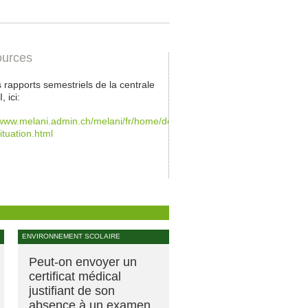
urces
s rapports semestriels de la centrale
 ici:
/www.melani.admin.ch/melani/fr/home/documentation/rapports/rapports-
ituation.html
ENVIRONNEMENT SCOLAIRE
Peut-on envoyer un
certificat médical
justifiant de son
absence à un examen