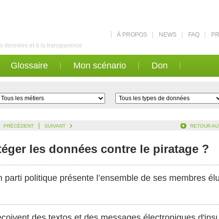
À PROPOS
NEWS
FAQ
PR
des données et à la transparence
Glossaire
Mon scénario
Don
|
PRÉCÉDENT
SUIVANT
RETOUR AU
éger les données contre le piratage ?
un parti politique présente l’ensemble de ses membres élu
ivent des textos et des messages électroniques d'insult