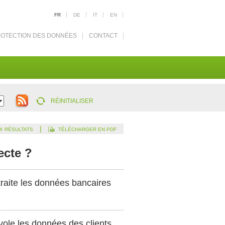
FR
DE
IT
EN
OTECTION DES DONNÉES
CONTACT
RÉINITIALISER
|
X RÉSULTATS
TÉLÉCHARGER EN PDF
ecte ?
traite les données bancaires
vole les données des clients.