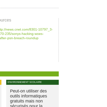
urces
ttp://news.cnet.com/8301-10797_3-
70-235/sonys-hacking-woes-
after-psn-breach-roundup
ENVIRONNEMENT SCOLAIRE
Peut-on utiliser des
outils informatiques
gratuits mais non
sécurisés pour la