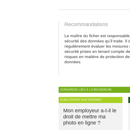
Recommandations
Le maître du ficher est responsable
sécurité des données qu’il traite. Il d
régulièrement évaluer les mesures
sécurité prises en tenant compte d
risques en matière de protection de
données.
SCÉNARIOS LIÉS À LA RECHERCHE
PUBLICATION SUR INTERNET
Mon employeur a-t-il le
droit de mettre ma
photo en ligne ?