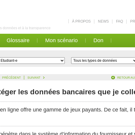
À PROPOS
NEWS
FAQ
PR
des données et à la transparence
Glossaire
Mon scénario
Don
|
PRÉCÉDENT
SUIVANT
RETOUR AU
éger les données bancaires que je coll
en ligne offre une gamme de jeux payants. De ce fait, il 
pénètre dans le système d’information du fournisseur et 