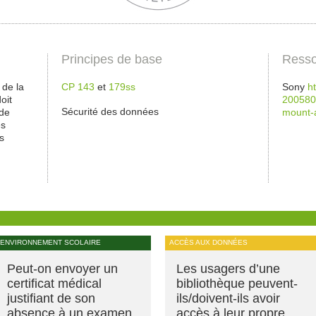
Principes de base
Resso
 de la
CP 143
et
179ss
Sony
h
oit
200580
Sécurité des données
 de
mount-
es
s
ENVIRONNEMENT SCOLAIRE
ACCÈS AUX DONNÉES
Peut-on envoyer un
Les usagers d’une
certificat médical
bibliothèque peuvent-
justifiant de son
ils/doivent-ils avoir
absence à un examen
accès à leur propre