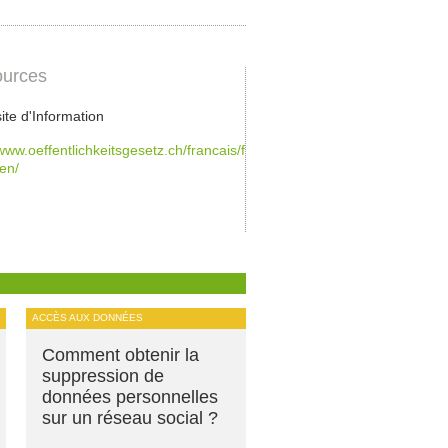
urces
site d'Information
/www.oeffentlichkeitsgesetz.ch/francais/fragen-
en/
ACCÈS AUX DONNÉES
Comment obtenir la
suppression de
données personnelles
sur un réseau social ?