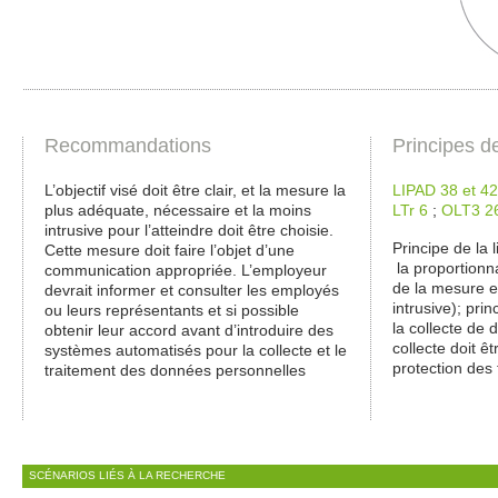
Recommandations
Principes d
L’objectif visé doit être clair, et la mesure la
LIPAD 38 et 42
plus adéquate, nécessaire et la moins
LTr 6
;
OLT3 2
intrusive pour l’atteindre doit être choisie.
Principe de la l
Cette mesure doit faire l’objet d’une
la proportionna
communication appropriée. L’employeur
de la mesure e
devrait informer et consulter les employés
intrusive); pri
ou leurs représentants et si possible
la collecte de 
obtenir leur accord avant d’introduire des
collecte doit ê
systèmes automatisés pour la collecte et le
protection des 
traitement des données personnelles
SCÉNARIOS LIÉS À LA RECHERCHE