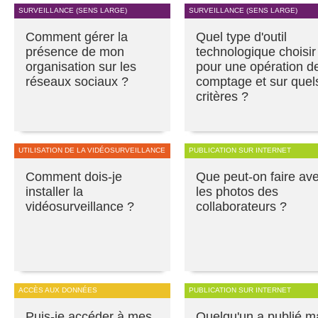
SURVEILLANCE (SENS LARGE)
SURVEILLANCE (SENS LARGE)
Comment gérer la
Quel type d'outil
présence de mon
technologique choisir
organisation sur les
pour une opération d
réseaux sociaux ?
comptage et sur quel
critères ?
UTILISATION DE LA VIDÉOSURVEILLANCE
PUBLICATION SUR INTERNET
Comment dois-je
Que peut-on faire av
installer la
les photos des
vidéosurveillance ?
collaborateurs ?
ACCÈS AUX DONNÉES
PUBLICATION SUR INTERNET
Puis-je accéder à mes
Quelqu'un a publié m