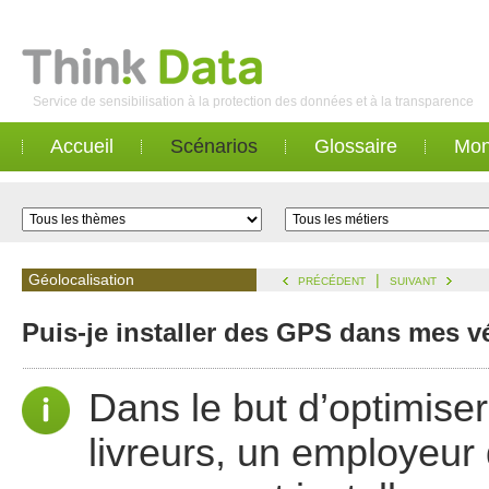
Service de sensibilisation à la protection des données et à la transparence
Accueil
Scénarios
Glossaire
Mon
Géolocalisation
|
PRÉCÉDENT
SUIVANT
Puis-je installer des GPS dans mes v
Dans le but d’optimise
livreurs, un employeur 