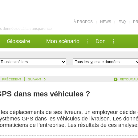
À PROPOS
NEWS
FAQ
PR
des données et à la transparence
Glossaire
Mon scénario
Don
|
PRÉCÉDENT
SUIVANT
RETOUR AU
s GPS dans mes véhicules ?
 les déplacements de ses livreurs, un employeur décide 
 systèmes GPS dans les véhicules de livraison. Les donn
formaticiens de l’entreprise. Les résultats de ces analyses