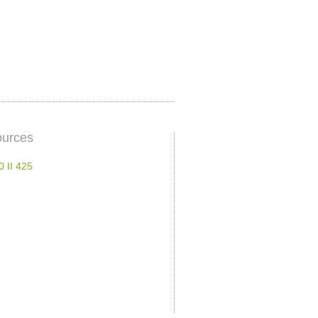
urces
 II 425