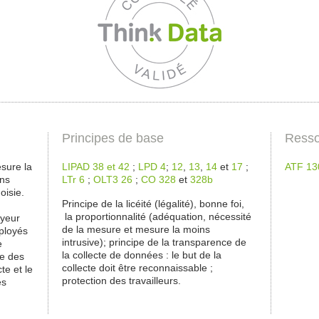
Principes de base
Resso
esure la
LIPAD 38 et 42
;
LPD 4
;
12
,
13
,
14
et
17
;
ATF 130
ins
LTr 6
;
OLT3 26
;
CO 328
et
328b
oisie.
Principe de la licéité (légalité), bonne foi,
la proportionnalité (adéquation, nécessité
oyeur
de la mesure et mesure la moins
mployés
intrusive); principe de la transparence de
e
la collecte de données : le but de la
re des
collecte doit être reconnaissable ;
te et le
protection des travailleurs.
es