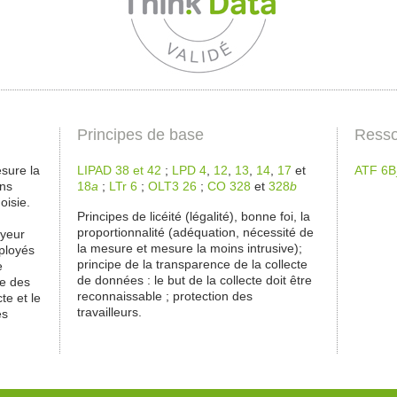
Principes de base
Resso
esure la
LIPAD 38 et 42
;
LPD 4
,
12
,
13
,
14
,
17
et
ATF 6B
ins
18
a
;
LTr 6
;
OLT3 26
;
CO 328
et
328
b
oisie.
Principes de licéité (légalité), bonne foi, la
proportionnalité (adéquation, nécessité de
oyeur
la mesure et mesure la moins intrusive);
mployés
principe de la transparence de la collecte
e
de données : le but de la collecte doit être
re des
reconnaissable ; protection des
te et le
travailleurs.
es