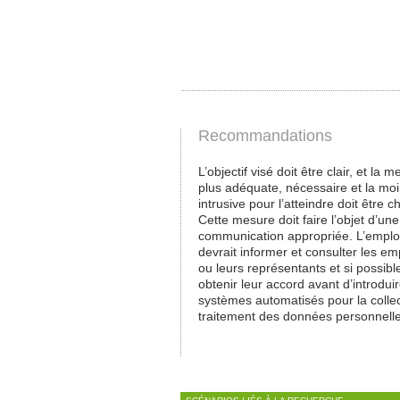
Recommandations
L’objectif visé doit être clair, et la m
plus adéquate, nécessaire et la mo
intrusive pour l’atteindre doit être ch
Cette mesure doit faire l’objet d’une
communication appropriée. L’empl
devrait informer et consulter les e
ou leurs représentants et si possibl
obtenir leur accord avant d’introdui
systèmes automatisés pour la collec
traitement des données personnell