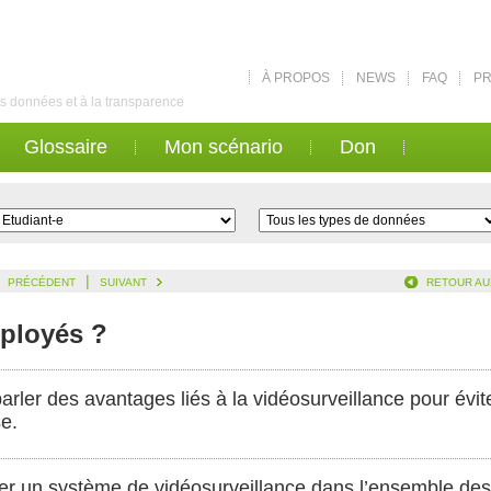
À PROPOS
NEWS
FAQ
PR
des données et à la transparence
Glossaire
Mon scénario
Don
|
PRÉCÉDENT
SUIVANT
RETOUR AU
mployés ?
ler des avantages liés à la vidéosurveillance pour évite
e.
aller un système de vidéosurveillance dans l’ensemble des