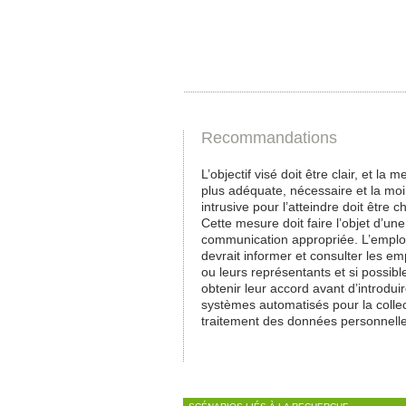
Recommandations
L’objectif visé doit être clair, et la m
plus adéquate, nécessaire et la mo
intrusive pour l’atteindre doit être ch
Cette mesure doit faire l’objet d’une
communication appropriée. L’empl
devrait informer et consulter les e
ou leurs représentants et si possibl
obtenir leur accord avant d’introdui
systèmes automatisés pour la collec
traitement des données personnell