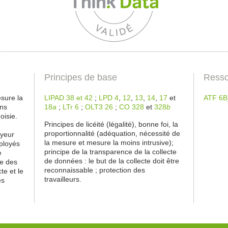
Principes de base
Resso
esure la
LIPAD 38 et 42
;
LPD 4
,
12
,
13
,
14
,
17
et
ATF 6B
ins
18
a
;
LTr 6
;
OLT3 26
;
CO 328
et
328
b
oisie.
Principes de licéité (légalité), bonne foi, la
proportionnalité (adéquation, nécessité de
oyeur
la mesure et mesure la moins intrusive);
mployés
principe de la transparence de la collecte
e
de données : le but de la collecte doit être
re des
reconnaissable ; protection des
te et le
travailleurs.
es