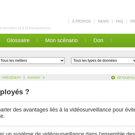
À PROPOS
NEWS
FAQ
PR
des données et à la transparence
Glossaire
Mon scénario
Don
|
PRÉCÉDENT
SUIVANT
RETOUR AU
mployés ?
ler des avantages liés à la vidéosurveillance pour évite
e.
aller un système de vidéosurveillance dans l’ensemble des