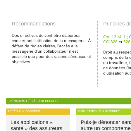
Recommandations
Principes d
Des directives doivent être élaborées
Cst. 13 al. 1
;
concernant l’utilisation de la messagerie. À
CO 328
et
328
défaut de règles claires, l’accès à la
messagerie d’un collaborateur n’est
Droit au respec
possible que pour des raisons sérieuses et
compris de la 
objectives.
du travailleur,
de données (bu
d’utilisation a
SCÉNARIOS LIÉS À LA RECHERCHE
ACCÈS AUX DONNÉES
PUBLICATION SUR INTERNET
Les applications «
Puis-je dénoncer san
santé » des assureurs-
autre un comporteme