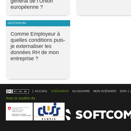
général de l’Union
européenne ?
GESTION RH
Comme Employeur à
quelles conditions puis-
je externaliser les
données RH de mon
entreprise ?
ACCUEIL
SCÉNARIOS
GLOSSAIRE
MON SCÉNARIO
DON
Avec le soutien de :