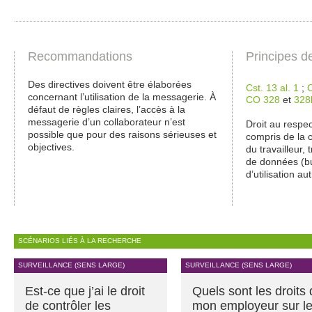
Recommandations
Principes d
Des directives doivent être élaborées
Cst. 13 al. 1
;
concernant l’utilisation de la messagerie. À
CO 328
et
328
défaut de règles claires, l’accès à la
messagerie d’un collaborateur n’est
Droit au respec
possible que pour des raisons sérieuses et
compris de la 
objectives.
du travailleur,
de données (bu
d’utilisation a
SCÉNARIOS LIÉS À LA RECHERCHE
SURVEILLANCE (SENS LARGE)
SURVEILLANCE (SENS LARGE)
Est-ce que j’ai le droit
Quels sont les droits
de contrôler les
mon employeur sur l