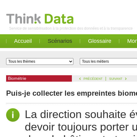
Service de sensibilisation à la protection des données et à la transparence
Accueil
Scénarios
Glossaire
Mon
Biométrie
|
PRÉCÉDENT
SUIVANT
Puis-je collecter les empreintes bio
La direction souhaite é
devoir toujours porter