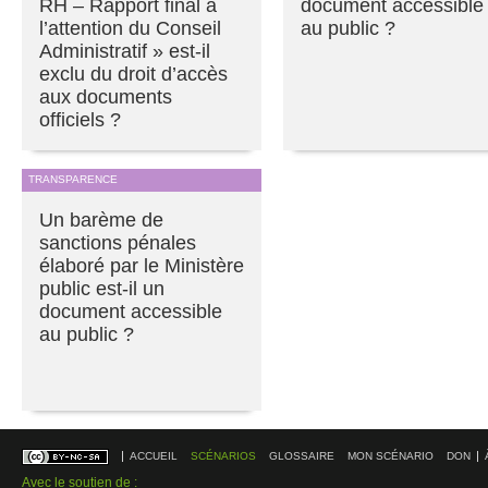
RH – Rapport final à
document accessible
l’attention du Conseil
au public ?
Administratif » est-il
exclu du droit d’accès
aux documents
officiels ?
TRANSPARENCE
Un barème de
sanctions pénales
élaboré par le Ministère
public est-il un
document accessible
au public ?
ACCUEIL
SCÉNARIOS
GLOSSAIRE
MON SCÉNARIO
DON
Avec le soutien de :