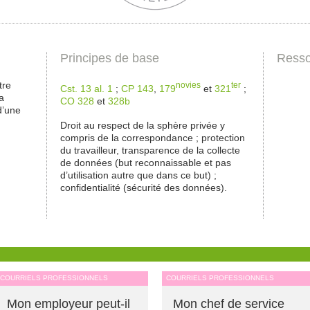
Principes de base
Resso
tre
novies
ter
Cst. 13 al. 1
;
CP 143
,
179
et
321
;
a
CO 328
et
328b
d’une
Droit au respect de la sphère privée y
compris de la correspondance ; protection
du travailleur, transparence de la collecte
de données (but reconnaissable et pas
d’utilisation autre que dans ce but) ;
confidentialité (sécurité des données).
COURRIELS PROFESSIONNELS
COURRIELS PROFESSIONNELS
Mon employeur peut-il
Mon chef de service