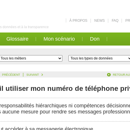
À PROPOS
NEWS
FAQ
PR
des données et à la transparence
Glossaire
Mon scénario
Don
|
PRÉCÉDENT
SUIVANT
RETOUR AU
l utiliser mon numéro de téléphone pri
 responsabilités hiérarchiques ni compétences décisionne
is aucune mesure pour rendre ses messages professionn
ut accéder à sa messagerie électronique.