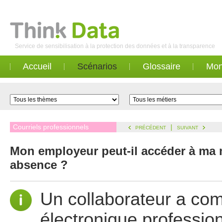
Service de sensibilisation à la protection des données et à la transparence
Accueil
Scénarios
Glossaire
Mon
Courriels professionnels
|
PRÉCÉDENT
SUIVANT
Mon employeur peut-il accéder à ma
absence ?
Un collaborateur a co
électronique professio