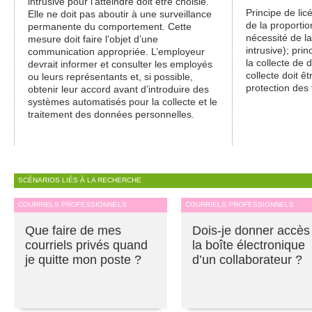
intrusive pour l’atteindre doit être choisie.
Principe de licé
Elle ne doit pas aboutir à une surveillance
de la proportio
permanente du comportement. Cette
nécessité de l
mesure doit faire l’objet d’une
intrusive); pri
communication appropriée. L’employeur
la collecte de 
devrait informer et consulter les employés
collecte doit ê
ou leurs représentants et, si possible,
protection des 
obtenir leur accord avant d’introduire des
systèmes automatisés pour la collecte et le
traitement des données personnelles.
SCÉNARIOS LIÉS À LA RECHERCHE
COURRIELS PROFESSIONNELS
COURRIELS PROFESSIONNELS
Que faire de mes
Dois-je donner accès
courriels privés quand
la boîte électronique
je quitte mon poste ?
d’un collaborateur ?