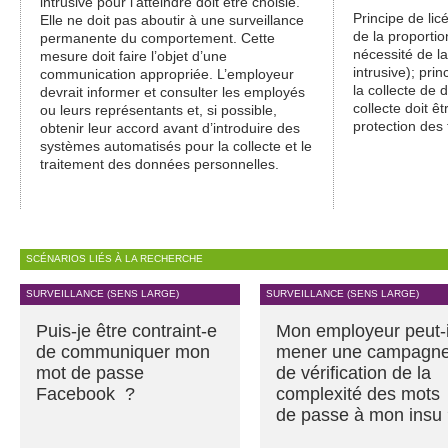
intrusive pour l’atteindre doit être choisie.
Principe de licé
Elle ne doit pas aboutir à une surveillance
de la proportio
permanente du comportement. Cette
nécessité de l
mesure doit faire l’objet d’une
intrusive); pri
communication appropriée. L’employeur
la collecte de 
devrait informer et consulter les employés
collecte doit ê
ou leurs représentants et, si possible,
protection des 
obtenir leur accord avant d’introduire des
systèmes automatisés pour la collecte et le
traitement des données personnelles.
SCÉNARIOS LIÉS À LA RECHERCHE
SURVEILLANCE (SENS LARGE)
SURVEILLANCE (SENS LARGE)
Puis-je être contraint-e
Mon employeur peut-i
de communiquer mon
mener une campagn
mot de passe
de vérification de la
Facebook ?
complexité des mots
de passe à mon insu