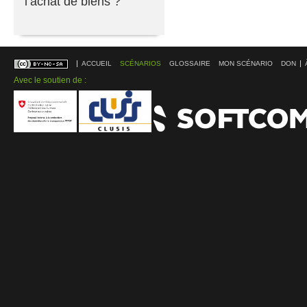
l’achat de biens ?
ACCUEIL
SCÉNARIOS
GLOSSAIRE
MON SCÉNARIO
DON
Avec le soutien de :