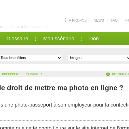
À PROPOS
NEWS
FAQ
PR
des données et à la transparence
Glossaire
Mon scénario
Don
|
PRÉCÉDENT
SUIVANT
RETOUR AU
le droit de mettre ma photo en ligne ?
is une photo-passeport à son employeur pour la confecti
ompte que cette photo figure sur le site internet de l’org