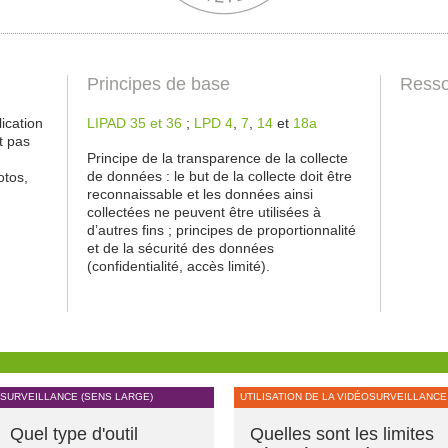
Principes de base
Resso
ication
LIPAD 35 et 36
;
LPD 4
,
7
,
14
et
18a
t pas
Principe de la transparence de la collecte
de données : le but de la collecte doit être
otos,
reconnaissable et les données ainsi
collectées ne peuvent être utilisées à
d’autres fins ; principes de proportionnalité
et de la sécurité des données
(confidentialité, accès limité).
SURVEILLANCE (SENS LARGE)
UTILISATION DE LA VIDÉOSURVEILLANCE
Quel type d'outil
Quelles sont les limites