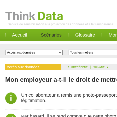
Service de sensibilisation à la protection des données et à la transparence
Accueil
Scénarios
Glossaire
Mon
Accès aux données
|
PRÉCÉDENT
SUIVANT
Mon employeur a-t-il le droit de mett
Un collaborateur a remis une photo-passeport
légitimation.
Par hasard, il se rend compte que cette photo fi