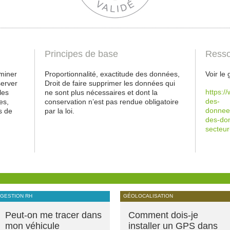
Principes de base
Resso
miner
Proportionnalité, exactitude des données,
Voir le
server
Droit de faire supprimer les données qui
https:/
les
ne sont plus nécessaires et dont la
des-
es,
conservation n’est pas rendue obligatoire
donnees
s de
par la loi.
des-don
secteur
GESTION RH
GÉOLOCALISATION
Peut-on me tracer dans
Comment dois-je
mon véhicule
installer un GPS dans