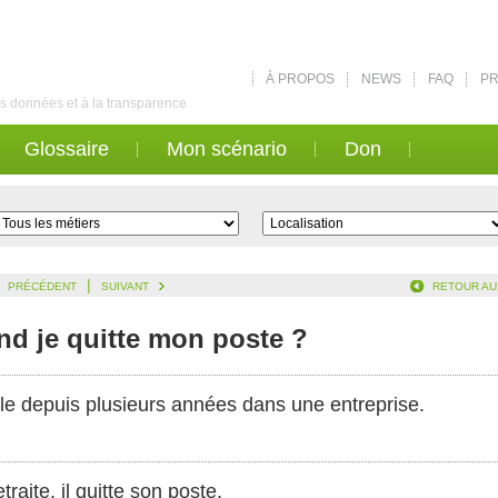
À PROPOS
NEWS
FAQ
PR
des données et à la transparence
Glossaire
Mon scénario
Don
|
PRÉCÉDENT
SUIVANT
RETOUR AU
nd je quitte mon poste ?
lle depuis plusieurs années dans une entreprise.
traite, il quitte son poste.