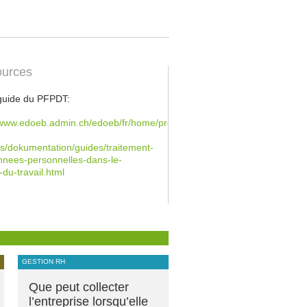
urces
 guide du PFPDT:
/www.edoeb.admin.ch/edoeb/fr/home/protection-
/dokumentation/guides/traitement-
nees-personnelles-dans-le-
-du-travail.html
GESTION RH
Que peut collecter
l’entreprise lorsqu’elle