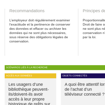
Recommandations
Principes d
L’employeur doit régulièrement examiner
Proportionnali
l’exactitude et la pertinence de conserver
Droit de faire
des données et effacer ou archiver les
ne sont plus né
données qui ne sont plus nécessaires,
conservation n
sous réserve des obligations légales de
par la loi.
conservation.
SCÉNARIOS LIÉS À LA RECHERCHE
ACCÈS AUX DONNÉES
OBJETS CONNECTÉS
Les usagers d’une
A quoi être attentif lor
bibliothèque peuvent-
de l’achat d’un
ils/doivent-ils avoir
téléviseur connecté ?
accès à leur propre
historique de prêts sur