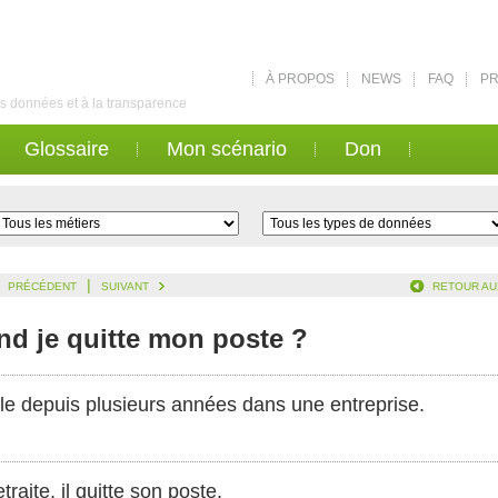
À PROPOS
NEWS
FAQ
PR
des données et à la transparence
Glossaire
Mon scénario
Don
|
PRÉCÉDENT
SUIVANT
RETOUR AU
nd je quitte mon poste ?
lle depuis plusieurs années dans une entreprise.
traite, il quitte son poste.