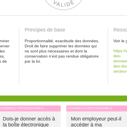
Principes de base
Resso
miner
Proportionnalité, exactitude des données,
Voir le
server
Droit de faire supprimer les données qui
https:/
les
ne sont plus nécessaires et dont la
des-
es,
conservation n’est pas rendue obligatoire
donnees
s de
par la loi.
des-don
secteur
COURRIELS PROFESSIONNELS
COURRIELS PROFESSIONNELS
Dois-je donner accès à
Mon employeur peut-il
la boîte électronique
accéder à ma