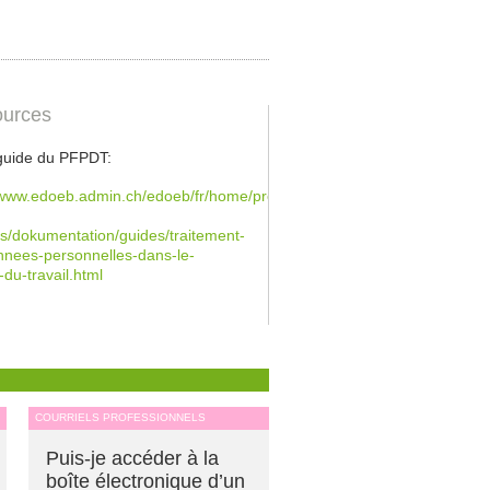
urces
 guide du PFPDT:
/www.edoeb.admin.ch/edoeb/fr/home/protection-
/dokumentation/guides/traitement-
nees-personnelles-dans-le-
-du-travail.html
COURRIELS PROFESSIONNELS
Puis-je accéder à la
boîte électronique d’un