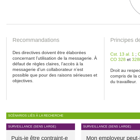
Recommandations
Principes d
Des directives doivent être élaborées
Cst. 13 al. 1
;
C
concernant l’utilisation de la messagerie. À
CO 328
et
328
défaut de règles claires, l’accès à la
messagerie d’un collaborateur n’est
Droit au respec
possible que pour des raisons sérieuses et
compris de la 
objectives.
du travailleur.
SCÉNARIOS LIÉS À LA RECHERCHE
SURVEILLANCE (SENS LARGE)
SURVEILLANCE (SENS LARGE)
Puis-je être contraint-e
Mon employeur peut-i