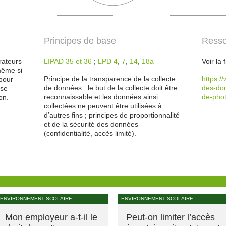
Principes de base
Resso
rateurs
LIPAD 35 et 36
;
LPD 4
,
7
,
14
,
18a
Voir la
même si
Principe de la transparence de la collecte
https:/
pour
de données : le but de la collecte doit être
des-don
ase
reconnaissable et les données ainsi
de-phot
on.
collectées ne peuvent être utilisées à
d’autres fins ; principes de proportionnalité
et de la sécurité des données
(confidentialité, accès limité).
ENVIRONNEMENT SCOLAIRE
ENVIRONNEMENT SCOLAIRE
Mon employeur a-t-il le
Peut-on limiter l’accès