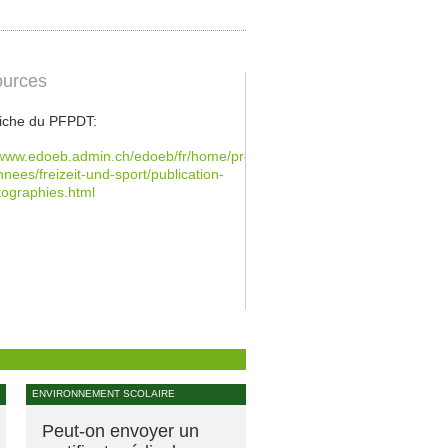
urces
 fiche du PFPDT:
/www.edoeb.admin.ch/edoeb/fr/home/protection-
nees/freizeit-und-sport/publication-
ographies.html
ENVIRONNEMENT SCOLAIRE
Peut-on envoyer un