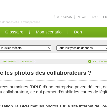
À PROPOS
NEWS
FAQ
PR
des données et à la transparence
Glossaire
Mon scénario
Don
|
PRÉCÉDENT
SUIVANT
RETOUR AU
c les photos des collaborateurs ?
urces humaines (DRH) d’une entreprise privée détient, 
 collaborateur, ce qui permet d’établir les cartes de légi
ation, la DRH met les photos sur le site internet de l’or