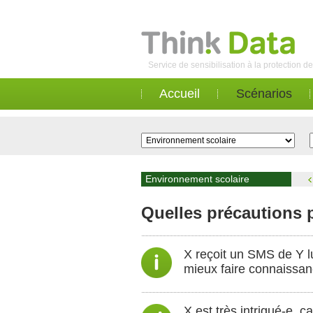
Service de sensibilisation à la protection 
Accueil
Scénarios
Environnement scolaire
Quelles précautions p
X reçoit un SMS de Y lu
mieux faire connaissan
X est très intrigué-e, 