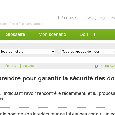
À PROPOS
NEWS
FAQ
PR
des données et à la transparence
Glossaire
Mon scénario
Don
|
PRÉCÉDENT
SUIVANT
RETOUR AU
rendre pour garantir la sécurité des d
i indiquant l’avoir rencontré-e récemment, et lui propos
ce.
car le nom de son interlocuteur ne lui est pas connu. Un