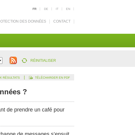
FR
DE
IT
EN
OTECTION DES DONNÉES
CONTACT
RÉINITIALISER
|
X RÉSULTATS
TÉLÉCHARGER EN PDF
onnées ?
ant de prendre un café pour
 échange de messages s’ensuit.