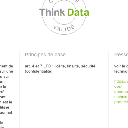
Principes de base
Resso
ement de
art. 4 et 7 LPD : licéité, finalité, sécurité
voir le
sur une
(confidentialité)
techniq
u sur
https:/
ant.
des-
e la
donnee
cté.
techniq
sont
protect
n est le
iliser
sionnel
de
 de