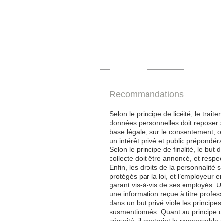
Recommandations
Selon le principe de licéité, le trait
données personnelles doit reposer 
base légale, sur le consentement, o
un intérêt privé et public prépondér
Selon le principe de finalité, le but d
collecte doit être annoncé, et respe
Enfin, les droits de la personnalité 
protégés par la loi, et l’employeur e
garant vis-à-vis de ses employés. Ut
une information reçue à titre profes
dans un but privé viole les principes
susmentionnés. Quant au principe 
sécurité, il contraint le responsable