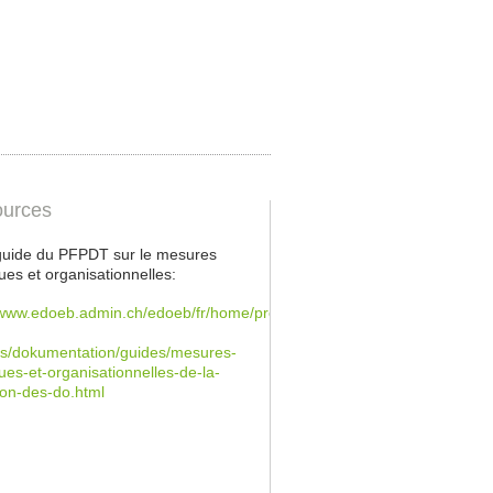
urces
 guide du PFPDT sur le mesures
ues et organisationnelles:
/www.edoeb.admin.ch/edoeb/fr/home/protection-
s/dokumentation/guides/mesures-
ues-et-organisationnelles-de-la-
ion-des-do.html