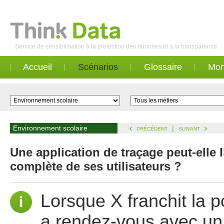
Service de sensibilisation à la protection des données et à la transparence
Accueil
Scénarios
Glossaire
Mon
Environnement scolaire
|
PRÉCÉDENT
SUIVANT
Une application de traçage peut-elle l
complète de ses utilisateurs ?
Lorsque X franchit la po
a rendez-vous avec un cl