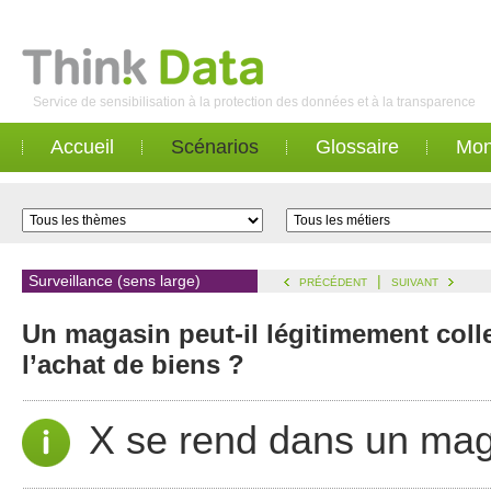
Service de sensibilisation à la protection des données et à la transparence
Accueil
Scénarios
Glossaire
Mon
Surveillance (sens large)
|
PRÉCÉDENT
SUIVANT
Un magasin peut-il légitimement colle
l’achat de biens ?
X se rend dans un ma