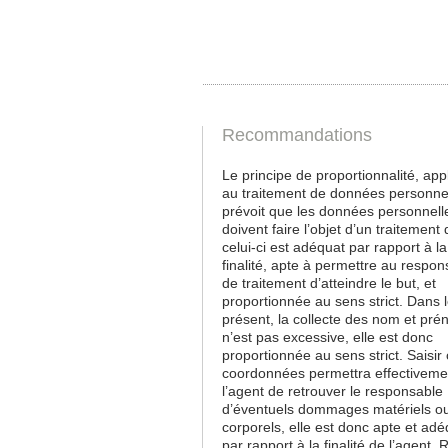
Recommandations
Le principe de proportionnalité, app
au traitement de données personne
prévoit que les données personnell
doivent faire l’objet d’un traitement 
celui-ci est adéquat par rapport à la
finalité, apte à permettre au respon
de traitement d’atteindre le but, et
proportionnée au sens strict. Dans 
présent, la collecte des nom et pr
n’est pas excessive, elle est donc
proportionnée au sens strict. Saisir
coordonnées permettra effectiveme
l’agent de retrouver le responsable
d’éventuels dommages matériels o
corporels, elle est donc apte et ad
par rapport à la finalité de l’agent. 