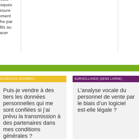
risques
mesure
lement
he par
dits au
racer
ACCÈS AUX DONNÉES
SURVEILLANCE (SENS LARGE)
Puis-je vendre à des
L’analyse vocale du
tiers les données
personnel de vente par
personnelles qui me
le biais d’un logiciel
sont confiées si j’ai
est-elle légale ?
prévu la transmission à
des partenaires dans
mes conditions
générales ?