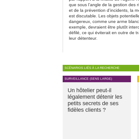
que sous l’angle de la gestion des 
et de la prévention d’incidents, la 
est discutable. Les objets potentiel
dangereux, comme une arme blanc
exemple, devraient être plutôt inter
défilé, ce qui éviterait en outre de t
leur détenteur.
SCÉNARIOS LIÉS À LA RECHERCHE
SURVEILLANCE (SENS LARGE)
Un hôtelier peut-il
légalement détenir les
petits secrets de ses
fidèles clients ?