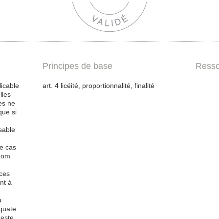
Principes de base
Resso
licable
art. 4 licéité, proportionnalité, finalité
lles
es ne
que si
sable
le cas
énom
 ces
nt à
u
équate
Reste