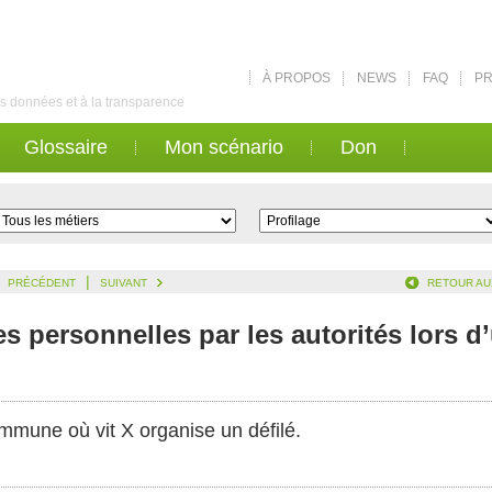
À PROPOS
NEWS
FAQ
PR
des données et à la transparence
Glossaire
Mon scénario
Don
|
PRÉCÉDENT
SUIVANT
RETOUR AU
s personnelles par les autorités lors d’
ommune où vit X organise un défilé.