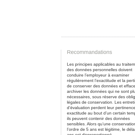
Recommandations
Les principes applicables au traite
des données personnelles doivent
conduire l’employeur à examiner
régulièrement l’exactitude et la per
de conserver des données et effac
archiver les données qui ne sont pl
nécessaires, sous réserve des obli
légales de conservation. Les entret
d’évaluation perdent leur pertinence
exactitude au bout d’un certain tem
ils peuvent contenir des données
sensibles. Alors qu’une conservatio
l’ordre de 5 ans est légitime, le dél
ans est disproportionné.