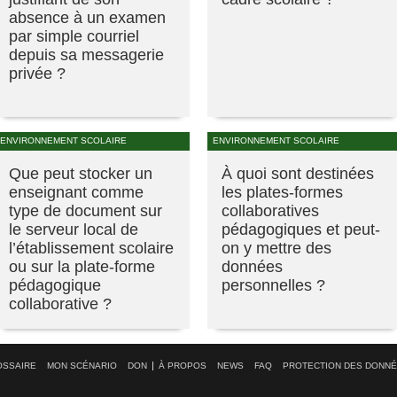
absence à un examen
par simple courriel
depuis sa messagerie
privée ?
ENVIRONNEMENT SCOLAIRE
ENVIRONNEMENT SCOLAIRE
Que peut stocker un
À quoi sont destinées
enseignant comme
les plates-formes
type de document sur
collaboratives
le serveur local de
pédagogiques et peut-
l’établissement scolaire
on y mettre des
ou sur la plate-forme
données
pédagogique
personnelles ?
collaborative ?
OSSAIRE
MON SCÉNARIO
DON
À PROPOS
NEWS
FAQ
PROTECTION DES DONN