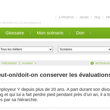
À PROPOS
NEWS
FAQ
PR
des données et à la transparence
Glossaire
Mon scénario
Don
|
PRÉCÉDENT
SUIVANT
RETOUR AU
t-on/doit-on conserver les évaluation
mployeur Y depuis plus de 20 ans. A part durant son divorc
 et qui lui a fait perdre pied pendant près d’un an, il a tou
s par sa hiérarchie.