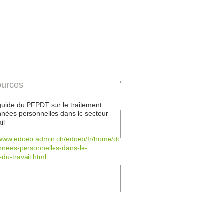
urces
 guide du PFPDT sur le traitement
nées personnelles dans le secteur
il
/www.edoeb.admin.ch/edoeb/fr/home/documentation/datenschutz/guides
nees-personnelles-dans-le-
-du-travail.html