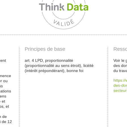
Principes de base
Resso
ment
art. 4 LPD, proportionnalité
Voir le
(proportionnalité au sens étroit), licéité
des don
(intérêt prépondérant), bonne foi
du trava
tinence
https:/
er ou
des-don
us
secteur
gations
iens
 et
ps, et
n de
ai de 12