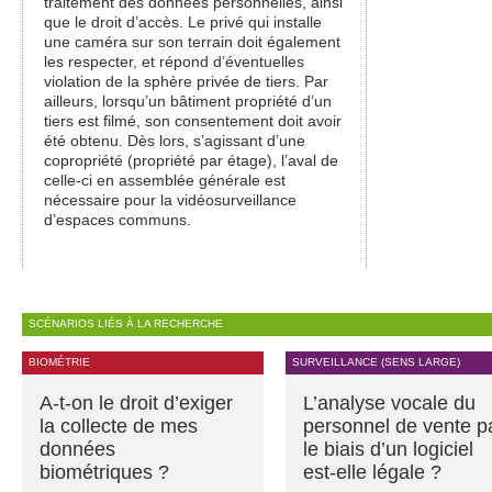
traitement des données personnelles, ainsi
que le droit d’accès. Le privé qui installe
une caméra sur son terrain doit également
les respecter, et répond d’éventuelles
violation de la sphère privée de tiers. Par
ailleurs, lorsqu’un bâtiment propriété d’un
tiers est filmé, son consentement doit avoir
été obtenu. Dès lors, s’agissant d’une
copropriété (propriété par étage), l’aval de
celle-ci en assemblée générale est
nécessaire pour la vidéosurveillance
d’espaces communs.
SCÉNARIOS LIÉS À LA RECHERCHE
BIOMÉTRIE
SURVEILLANCE (SENS LARGE)
A-t-on le droit d’exiger
L’analyse vocale du
la collecte de mes
personnel de vente p
données
le biais d’un logiciel
biométriques ?
est-elle légale ?