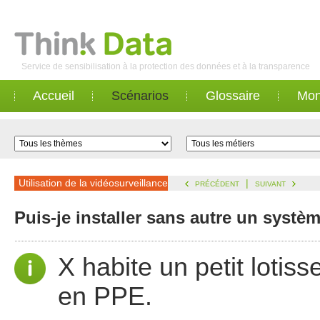
Service de sensibilisation à la protection des données et à la transparence
Accueil
Scénarios
Glossaire
Mon
Utilisation de la vidéosurveillance
|
PRÉCÉDENT
SUIVANT
Puis-je installer sans autre un systè
X habite un petit lotis
en PPE.