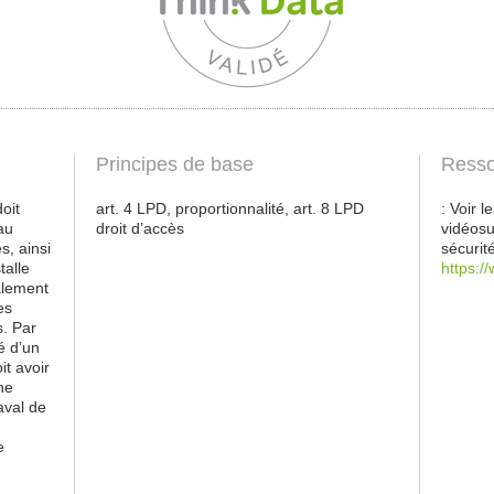
Principes de base
Resso
oit
art. 4 LPD, proportionnalité, art. 8 LPD
: Voir 
au
droit d’accès
vidéosu
s, ainsi
sécurit
talle
https:/
alement
es
s. Par
é d’un
it avoir
ne
aval de
e