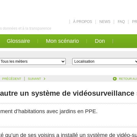
À PROPOS
NEWS
FAQ
PR
des données et à la transparence
Glossaire
Mon scénario
Don
|
PRÉCÉDENT
SUIVANT
RETOUR AU
s autre un système de vidéosurveillance
sement d’habitations avec jardins en PPE.
té qu’un de ses voisins a installé un système de vidéo-su