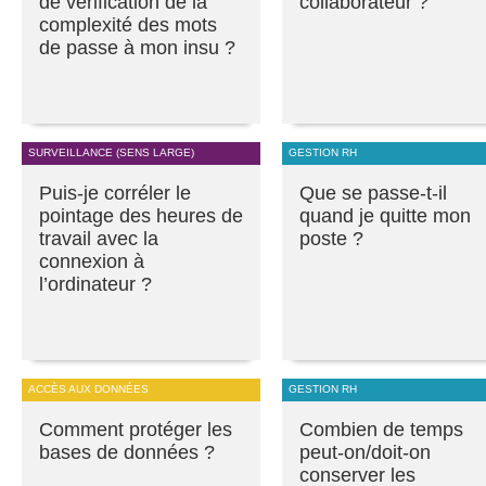
de vérification de la
collaborateur ?
complexité des mots
de passe à mon insu ?
SURVEILLANCE (SENS LARGE)
GESTION RH
Puis-je corréler le
Que se passe-t-il
pointage des heures de
quand je quitte mon
travail avec la
poste ?
connexion à
l’ordinateur ?
ACCÈS AUX DONNÉES
GESTION RH
Comment protéger les
Combien de temps
bases de données ?
peut-on/doit-on
conserver les