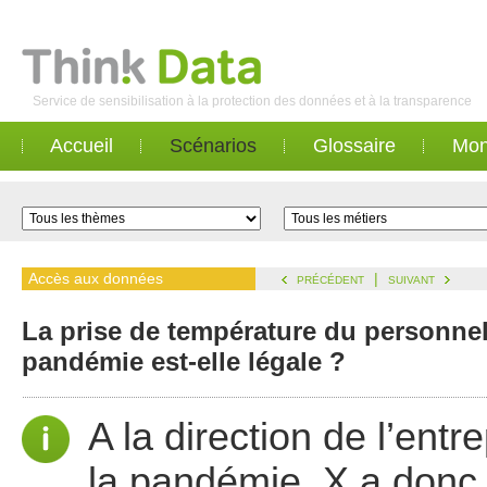
Service de sensibilisation à la protection des données et à la transparence
Accueil
Scénarios
Glossaire
Mon
Accès aux données
|
PRÉCÉDENT
SUIVANT
La prise de température du personnel 
pandémie est-elle légale ?
A la direction de l’entr
la pandémie, X a donc s