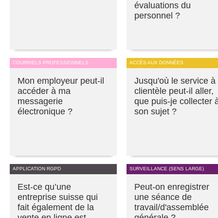
évaluations du
personnel ?
COURRIELS PROFESSIONNELS
ACCÈS AUX DONNÉES
Mon employeur peut-il
Jusqu'où le service à 
accéder à ma
clientèle peut-il aller,
messagerie
que puis-je collecter 
électronique ?
son sujet ?
APPLICATION RGPD
SURVEILLANCE (SENS LARGE)
Est-ce qu’une
Peut-on enregistrer
entreprise suisse qui
une séance de
fait également de la
travail/d'assemblée
vente en ligne est
générale ?