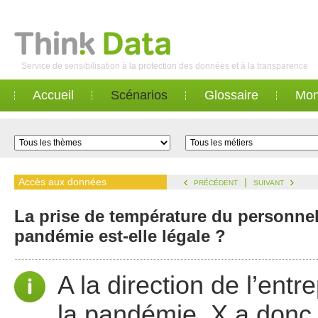
Service de sensibilisation à la protection des données et à la transparence
Accueil
Scénarios
Glossaire
Mon
Accès aux données
|
PRÉCÉDENT
SUIVANT
La prise de température du personnel 
pandémie est-elle légale ?
A la direction de l’entr
la pandémie, X a donc s