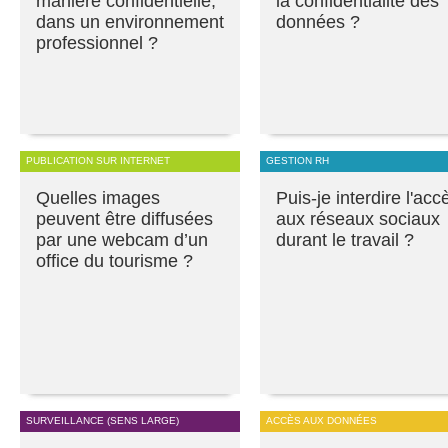
manière confidentielle,
la confidentialité des
dans un environnement
données ?
professionnel ?
PUBLICATION SUR INTERNET
GESTION RH
Quelles images
Puis-je interdire l'acc
peuvent être diffusées
aux réseaux sociaux
par une webcam d’un
durant le travail ?
office du tourisme ?
SURVEILLANCE (SENS LARGE)
ACCÈS AUX DONNÉES