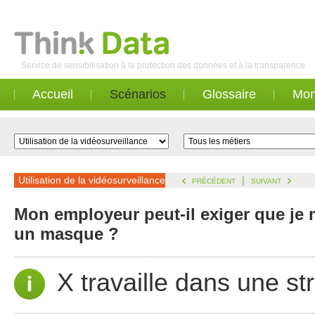
Service de sensibilisation à la protection des données et à la transparence
Accueil
Scénarios
Glossaire
Mon
Utilisation de la vidéosurveillance
|
PRÉCÉDENT
SUIVANT
Mon employeur peut-il exiger que je 
un masque ?
X travaille dans une st