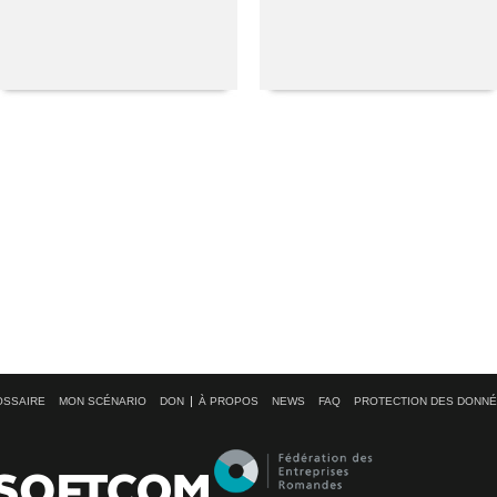
OSSAIRE
MON SCÉNARIO
DON
À PROPOS
NEWS
FAQ
PROTECTION DES DONN