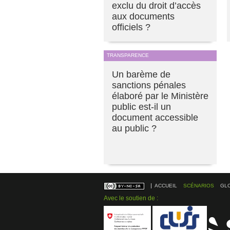
exclu du droit d’accès
aux documents
officiels ?
TRANSPARENCE
Un barème de
sanctions pénales
élaboré par le Ministère
public est-il un
document accessible
au public ?
ACCUEIL
SCÉNARIOS
GL
Avec le soutien de :