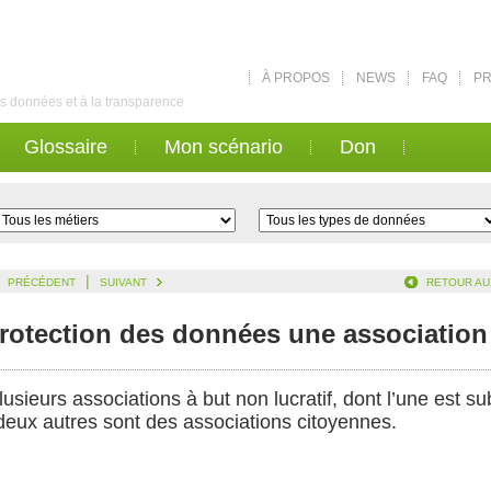
À PROPOS
NEWS
FAQ
PR
des données et à la transparence
Glossaire
Mon scénario
Don
|
PRÉCÉDENT
SUIVANT
RETOUR AU
protection des données une association 
usieurs associations à but non lucratif, dont l’une est su
 deux autres sont des associations citoyennes.