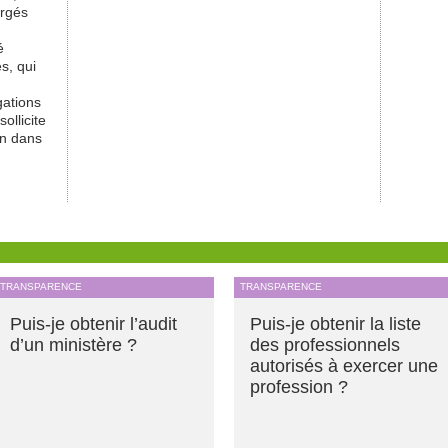
argés
é
s, qui
gations
ollicite
on dans
TRANSPARENCE
TRANSPARENCE
Puis-je obtenir l’audit
Puis-je obtenir la liste
d’un ministère ?
des professionnels
autorisés à exercer une
profession ?