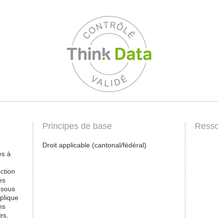
Principes de base
Resso
Droit applicable (cantonal/fédéral)
es à
ction
es
 sous
pplique
ns
es,