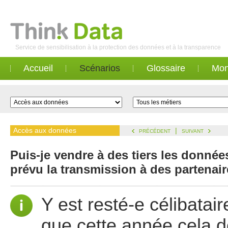
Service de sensibilisation à la protection des données et à la transparence
Accueil
Scénarios
Glossaire
Mon
Accès aux données
|
PRÉCÉDENT
SUIVANT
Puis-je vendre à des tiers les donnée
prévu la transmission à des partenai
Y est resté-e célibatai
que cette année cela do