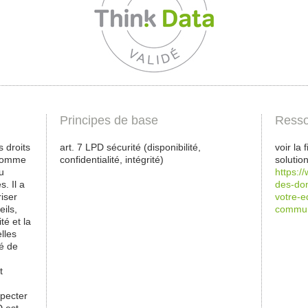
Principes de base
Resso
 droits
art. 7 LPD sécurité (disponibilité,
voir la
 comme
confidentialité, intégrité)
solutio
u
https:/
. Il a
des-don
riser
votre-
ils,
commun
ité et la
lles
té de
t
pecter