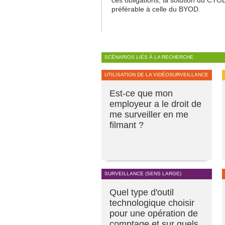
ces obligations, la solution du CYO
préférable à celle du BYOD.
SCÉNARIOS LIÉS À LA RECHERCHE
UTILISATION DE LA VIDÉOSURVEILLANCE
Est-ce que mon
employeur a le droit de
me surveiller en me
filmant ?
SURVEILLANCE (SENS LARGE)
Quel type d'outil
technologique choisir
pour une opération de
comptage et sur quels