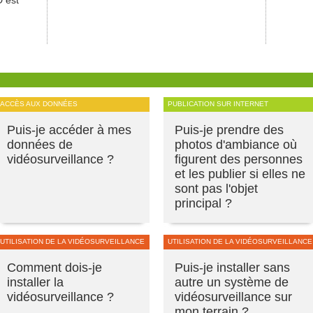
D est
ACCÈS AUX DONNÉES
PUBLICATION SUR INTERNET
Puis-je accéder à mes
Puis-je prendre des
données de
photos d'ambiance où
vidéosurveillance ?
figurent des personnes
et les publier si elles ne
sont pas l'objet
principal ?
UTILISATION DE LA VIDÉOSURVEILLANCE
UTILISATION DE LA VIDÉOSURVEILLANCE
Comment dois-je
Puis-je installer sans
installer la
autre un système de
vidéosurveillance ?
vidéosurveillance sur
mon terrain ?