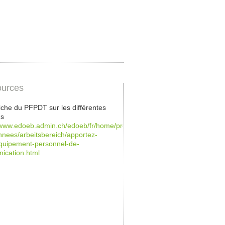
urces
 fiche du PFPDT sur les différentes
ns
/www.edoeb.admin.ch/edoeb/fr/home/protection-
nees/arbeitsbereich/apportez-
equipement-personnel-de-
ication.html