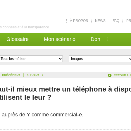
À PROPOS
NEWS
FAQ
PR
des données et à la transparence
Glossaire
Mon scénario
Don
|
PRÉCÉDENT
SUIVANT
RETOUR AU
-il mieux mettre un téléphone à dispos
lisent le leur ?
-e auprès de Y comme commercial-e.