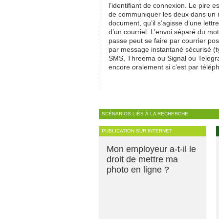
l’identifiant de connexion. Le pire e
de communiquer les deux dans u
document, qu’il s’agisse d’une lettr
d’un courriel. L’envoi séparé du mo
passe peut se faire par courrier pos
par message instantané sécurisé (
SMS, Threema ou Signal ou Telegr
encore oralement si c’est par télép
SCÉNARIOS LIÉS À LA RECHERCHE
PUBLICATION SUR INTERNET
Mon employeur a-t-il le
droit de mettre ma
photo en ligne ?