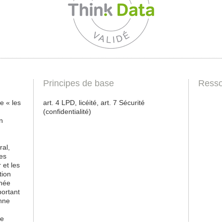
Principes de base
Resso
e « les
art. 4 LPD, licéité, art. 7 Sécurité
(confidentialité)
n
ral,
es
 et les
tion
nnée
portant
onne
de