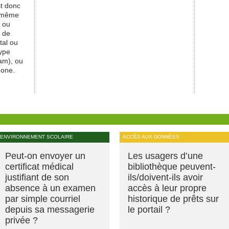
st donc
n même
e ou
t de
tal ou
type
am), ou
hone.
ENVIRONNEMENT SCOLAIRE
ACCÈS AUX DONNÉES
Peut-on envoyer un
Les usagers d’une
certificat médical
bibliothèque peuvent-
justifiant de son
ils/doivent-ils avoir
absence à un examen
accès à leur propre
par simple courriel
historique de prêts sur
depuis sa messagerie
le portail ?
privée ?