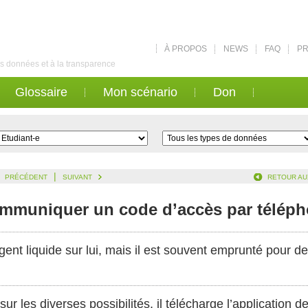
À PROPOS
NEWS
FAQ
PR
des données et à la transparence
Glossaire
Mon scénario
Don
|
PRÉCÉDENT
SUIVANT
RETOUR AU
ommuniquer un code d’accès par télép
gent liquide sur lui, mais il est souvent emprunté pour d
ur les diverses possibilités, il télécharge l’application 