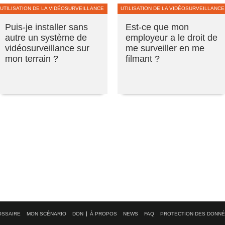
UTILISATION DE LA VIDÉOSURVEILLANCE
UTILISATION DE LA VIDÉOSURVEILLANCE
Puis-je installer sans
Est-ce que mon
autre un système de
employeur a le droit de
vidéosurveillance sur
me surveiller en me
mon terrain ?
filmant ?
OSSAIRE
MON SCÉNARIO
DON
À PROPOS
NEWS
FAQ
PROTECTION DES DONN