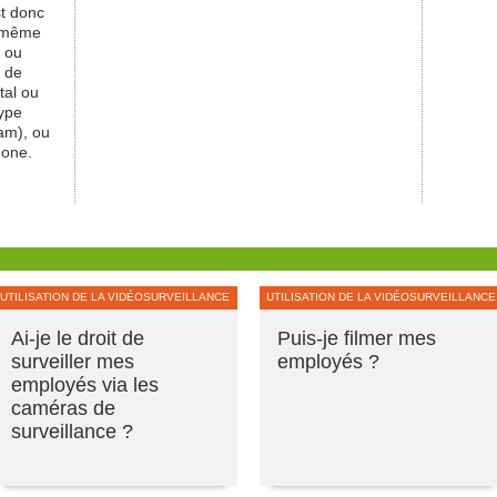
st donc
n même
e ou
t de
tal ou
type
am), ou
hone.
UTILISATION DE LA VIDÉOSURVEILLANCE
UTILISATION DE LA VIDÉOSURVEILLANCE
Ai-je le droit de
Puis-je filmer mes
surveiller mes
employés ?
employés via les
caméras de
surveillance ?