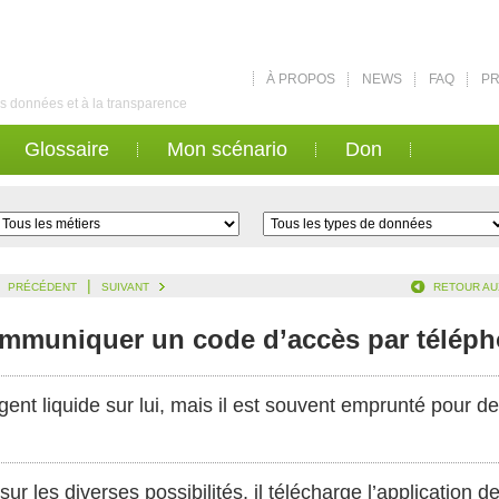
À PROPOS
NEWS
FAQ
PR
des données et à la transparence
Glossaire
Mon scénario
Don
|
PRÉCÉDENT
SUIVANT
RETOUR AU
ommuniquer un code d’accès par télép
gent liquide sur lui, mais il est souvent emprunté pour d
ur les diverses possibilités, il télécharge l’application 