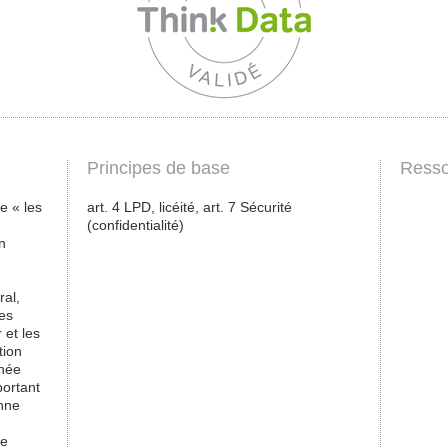
Principes de base
Resso
e « les
art. 4 LPD, licéité, art. 7 Sécurité
(confidentialité)
n
ral,
es
 et les
tion
nnée
portant
onne
de