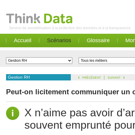
Service de sensibilisation à la protection des données et à la transparence
Accueil
Scénarios
Glossaire
Mon
Gestion RH
|
PRÉCÉDENT
SUIVANT
Peut-on licitement communiquer un c
X n’aime pas avoir d’arg
souvent emprunté pour