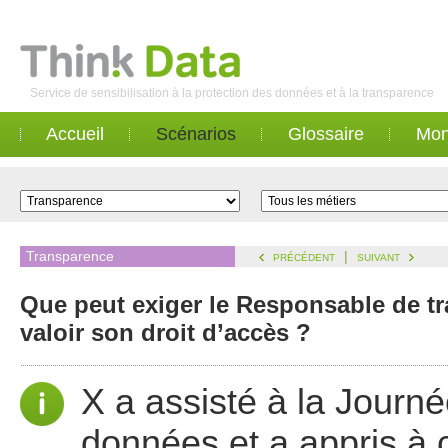
Service de sensibilisation à la protection des données et à la transparence
Accueil
Scénarios
Glossaire
Mon
Transparence
|
PRÉCÉDENT
SUIVANT
Que peut exiger le Responsable de tra
valoir son droit d’accès ?
X a assisté à la Journ
données et a appris à 