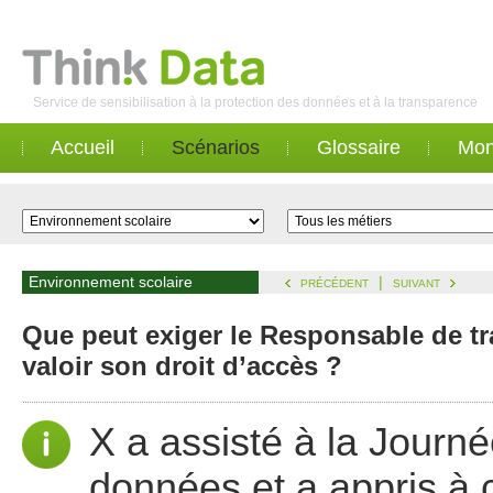
Service de sensibilisation à la protection des données et à la transparence
Accueil
Scénarios
Glossaire
Mon
Environnement scolaire
|
PRÉCÉDENT
SUIVANT
Que peut exiger le Responsable de tra
valoir son droit d’accès ?
X a assisté à la Journ
données et a appris à 