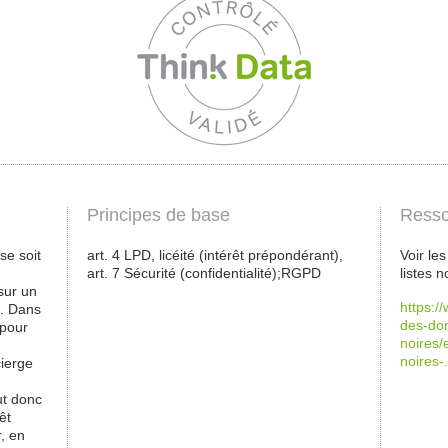
Principes de base
Resso
ose soit
art. 4 LPD, licéité (intérêt prépondérant),
Voir le
art. 7 Sécurité (confidentialité);RGPD
listes n
sur un
https:/
t. Dans
des-don
 pour
noires/e
noires-
cierge
ut donc
êt
r, en