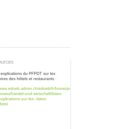
urces
s explications du PFPDT sur les
oires des hôtels et restaurants :
/www.edoeb.admin.ch/edoeb/fr/home/protection-
nees/handel-und-wirtschaft/listes-
xplications-sur-les--listes-
.html