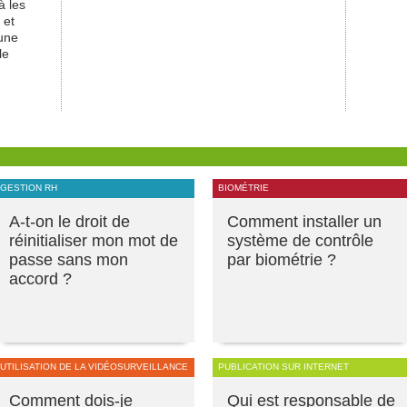
à les
 et
 une
le
GESTION RH
BIOMÉTRIE
A-t-on le droit de
Comment installer un
réinitialiser mon mot de
système de contrôle
passe sans mon
par biométrie ?
accord ?
UTILISATION DE LA VIDÉOSURVEILLANCE
PUBLICATION SUR INTERNET
Comment dois-je
Qui est responsable de