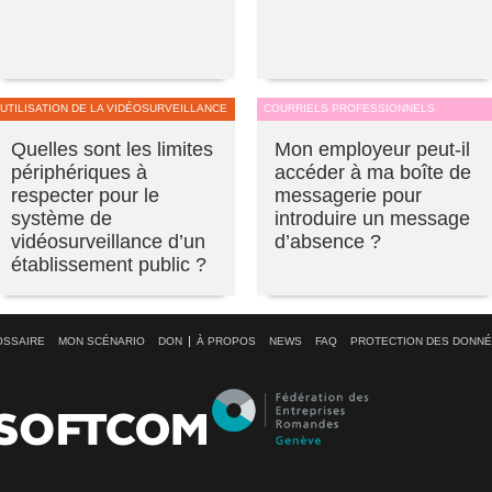
UTILISATION DE LA VIDÉOSURVEILLANCE
COURRIELS PROFESSIONNELS
Quelles sont les limites
Mon employeur peut-il
périphériques à
accéder à ma boîte de
respecter pour le
messagerie pour
système de
introduire un message
vidéosurveillance d’un
d’absence ?
établissement public ?
OSSAIRE
MON SCÉNARIO
DON
À PROPOS
NEWS
FAQ
PROTECTION DES DONN