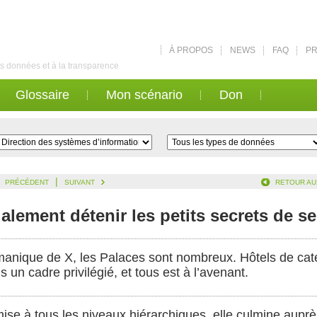
À PROPOS
NEWS
FAQ
PR
des données et à la transparence
Glossaire
Mon scénario
Don
|
PRÉCÉDENT
SUIVANT
RETOUR AU
galement détenir les petits secrets de se
manique de X, les Palaces sont nombreux. Hôtels de catégo
 un cadre privilégié, et tous est à l’avenant.
 mise à tous les niveaux hiérarchiques, elle culmine auprè