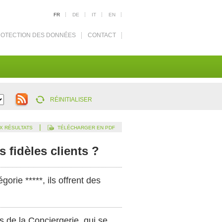
FR
DE
IT
EN
OTECTION DES DONNÉES
CONTACT
RÉINITIALISER
|
X RÉSULTATS
TÉLÉCHARGER EN PDF
s fidèles clients ?
rie *****, ils offrent des
s de la Conciergerie, qui se