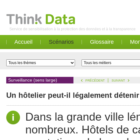
Service de sensibilisation à la protection des données et à la transparence
Accueil
Scénarios
Glossaire
Mon
Surveillance (sens large)
|
PRÉCÉDENT
SUIVANT
Un hôtelier peut-il légalement détenir 
Dans la grande ville l
nombreux. Hôtels de cat