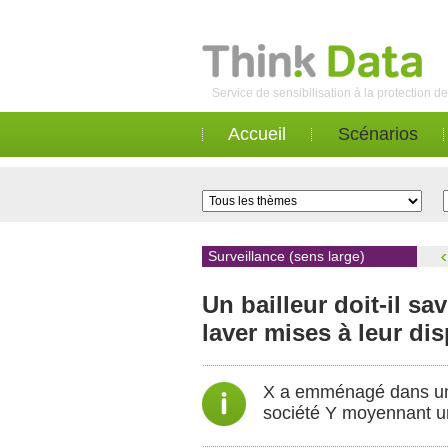
Service de sensibilisation à la protection 
Accueil
Scénarios
Surveillance (sens large)
Un bailleur doit-il s
laver mises à leur di
X a emménagé dans un i
société Y moyennant un