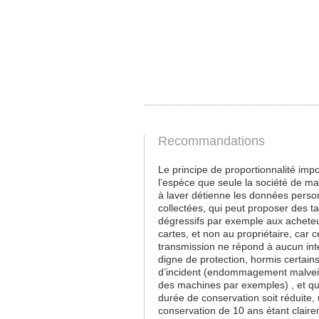
Recommandations
Le principe de proportionnalité imp
l’espèce que seule la société de m
à laver détienne les données perso
collectées, qui peut proposer des ta
dégressifs par exemple aux achete
cartes, et non au propriétaire, car c
transmission ne répond à aucun int
digne de protection, hormis certain
d’incident (endommagement malveil
des machines par exemples) , et qu
durée de conservation soit réduite,
conservation de 10 ans étant clair