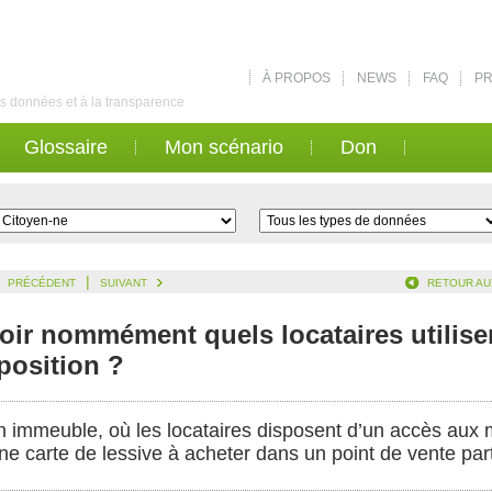
À PROPOS
NEWS
FAQ
PR
des données et à la transparence
Glossaire
Mon scénario
Don
|
PRÉCÉDENT
SUIVANT
RETOUR AU
avoir nommément quels locataires utilis
sposition ?
mmeuble, où les locataires disposent d’un accès aux ma
e carte de lessive à acheter dans un point de vente par