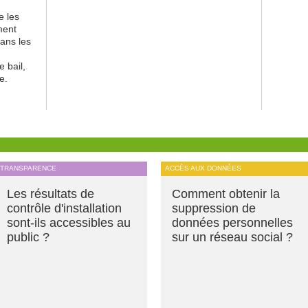
e les
ment
dans les
e bail,
e.
TRANSPARENCE
ACCÈS AUX DONNÉES
Les résultats de
Comment obtenir la
contrôle d'installation
suppression de
sont-ils accessibles au
données personnelles
public ?
sur un réseau social ?