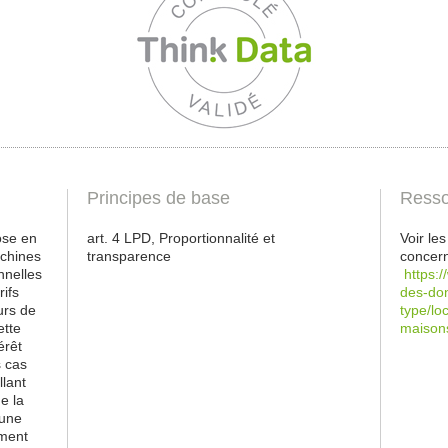
Principes de base
Resso
ose en
art. 4 LPD, Proportionnalité et
Voir le
achines
transparence
concern
nnelles
https:
rifs
des-don
urs de
type/lo
ette
maison
érêt
s cas
lant
e la
 une
ement