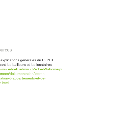
urces
s explications générales du PFPDT
ant les bailleurs et les locataires
//www.edoeb.admin.ch/edoeb/fr/home/protection-
nees/dokumentation/lettres-
cation-d-appartements-et-de-
s.html