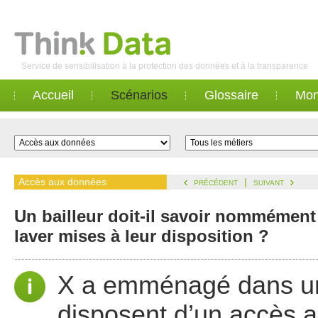
Service de sensibilisation à la protection des données et à la transparence
Accueil
Scénarios
Glossaire
Mon
Accès aux données
|
PRÉCÉDENT
SUIVANT
Un bailleur doit-il savoir nommément 
laver mises à leur disposition ?
X a emménagé dans un 
disposent d’un accès a