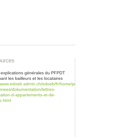
urces
s explications générales du PFPDT
ant les bailleurs et les locataires
//www.edoeb.admin.ch/edoeb/fr/home/protection-
nees/dokumentation/lettres-
cation-d-appartements-et-de-
s.html