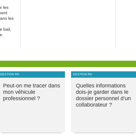
e les
ment
dans les
e bail,
e.
GESTION RH
GESTION RH
Peut-on me tracer dans
Quelles informations
mon véhicule
dois-je garder dans le
professionnel ?
dossier personnel d’un
collaborateur ?